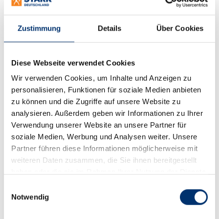
Stellen Sie uns Ihre Warenrechnung in elektronischer
Zustimmung
Details
Über Cookies
Form zur Verfügung – dies vereinfacht den Prozess
für Sender und Empfänger und spart Papier. Wir
verarbeiten Ihre elektronischen Rechnungen/
Diese Webseite verwendet Cookies
Gutschriften in den Formaten EANCOM / INVOIC
Wir verwenden Cookies, um Inhalte und Anzeigen zu
und PDF.
personalisieren, Funktionen für soziale Medien anbieten
Vorteile elektronischer Rechnungen:
zu können und die Zugriffe auf unsere Website zu
analysieren. Außerdem geben wir Informationen zu Ihrer
Verwendung unserer Website an unsere Partner für
Kostenreduktion durch Wegfall von Porto und
soziale Medien, Werbung und Analysen weiter. Unsere
Papier
Partner führen diese Informationen möglicherweise mit
Hohes Tempo und mehr Transparenz bei der
weiteren Daten zusammen, die Sie ihnen bereitgestellt
Zustellung
haben oder die sie im Rahmen Ihrer Nutzung der Dienste
Erhebliche Zeitersparnis bei der Bearbeitung
gesammelt haben.
Einwilligungsauswahl
Notwendig
Geringere Fehleranfälligkeit durch
Automatisierung