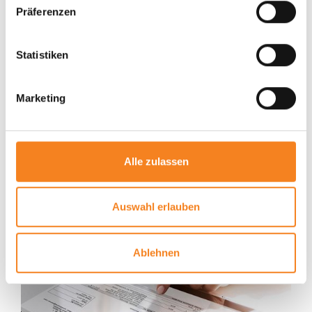
Präferenzen
Massive Material- und Energieersparnis
Hohe Umweltverträglichkeit
Statistiken
Guideline INVOIC inkl. Reverse Charge (deutsch)
Anforderungen an den PDF-Rechnungsversand
Marketing
Elektronische Zahlungsavise
Alle zulassen
Auswahl erlauben
Ablehnen