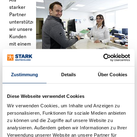
starker
Partner
unterstützen
wir unsere
Kunden
mit einem
passenden
Sortiment,
transparenten
Produktinformationen
Zustimmung
Details
Über Cookies
und
praxisnahen
Services.
Diese Webseite verwendet Cookies
So
Wir verwenden Cookies, um Inhalte und Anzeigen zu
schaffen
personalisieren, Funktionen für soziale Medien anbieten
wir die
zu können und die Zugriffe auf unsere Website zu
Grundlage
analysieren. Außerdem geben wir Informationen zu Ihrer
dafür,
Verwendung unserer Website an unsere Partner für