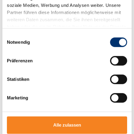
nachhaltige
soziale Medien, Werbung und Analysen weiter. Unsere
Bau- und
Partner führen diese Informationen möglicherweise mit
Modernisierungsvorhaben
weiteren Daten zusammen, die Sie ihnen bereitgestellt
effizient
haben oder die sie im Rahmen Ihrer Nutzung der Dienste
und sicher
gesammelt haben.
Einwilligungsauswahl
umzusetzen.
Notwendig
Unsere
qualifizierten
Präferenzen
Mitarbeiterinnen
und
Statistiken
Mitarbeiter
stehen
dabei
Marketing
jederzeit
mit
fachlicher
Beratung
Alle zulassen
und