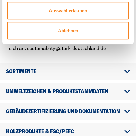
individueller
Unterstützung
Auswahl erlauben
zur Seite.
Ablehnen
Für allgemeine Fragen und Kommentare wenden Sie
sich an:
sustainablity@stark-deutschland.de
SORTIMENTE
UMWELTZEICHEN & PRODUKTSTAMMDATEN
GEBÄUDEZERTIFIZIERUNG UND DOKUMENTATION
HOLZPRODUKTE & FSC/PEFC