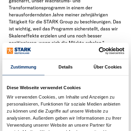
geschafft, unser Wachstums- und
Transformationsprogramm in einem der
herausforderndsten Jahre meiner zehnjährigen
Tätigkeit für die STARK Group zu beschleunigen. Das
ist wichtig, weil das Programm sicherstellt, dass wir
Skaleneffekte erzielen und uns noch besser
positionieren, wenn sich die Märkte erholen.“
Im vergangenen Jahr hat die STARK Group 15 neue
Niederlassungen eröffnet. Gleichzeitig investiert das
Zustimmung
Details
Über Cookies
Unternehmen in eine verbesserte Logistik und
eröffnete kürzlich ein neues Logistikzentrum in
Stockholm. Damit wird sichergestellt, dass 114 von 116
Diese Webseite verwendet Cookies
Niederlassungen sowie die Mehrheit aller Baustellen
Wir verwenden Cookies, um Inhalte und Anzeigen zu
in Schweden, einem Land, das sich über 1.600 km
personalisieren, Funktionen für soziale Medien anbieten
erstreckt, am nächsten Tag beliefert werden können.
zu können und die Zugriffe auf unsere Website zu
Darüber hinaus investiert die STARK Group in eine
analysieren. Außerdem geben wir Informationen zu Ihrer
bessere digitale Plattform, um die Effizienz zu
Verwendung unserer Website an unsere Partner für