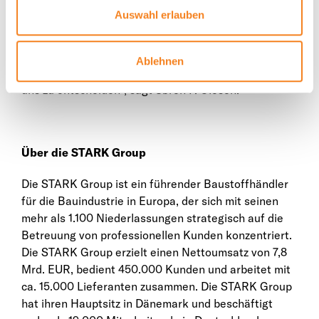
entwickelt. Wir spielen eine führende Rolle bei seiner
Auswahl erlauben
Gestaltung, indem wir dafür sorgen, dass
Nachhaltigkeit im täglichen Leben einen praktischen
Ausdruck findet und dazu beiträgt, dass unsere
Ablehnen
Kunden einen weiteren guten Grund haben, sich für
uns zu entscheiden“, sagt Søren P. Olesen.
Über die STARK Group
Die STARK Group ist ein führender Baustoffhändler
für die Bauindustrie in Europa, der sich mit seinen
mehr als 1.100 Niederlassungen strategisch auf die
Betreuung von professionellen Kunden konzentriert.
Die STARK Group erzielt einen Nettoumsatz von 7,8
Mrd. EUR, bedient 450.000 Kunden und arbeitet mit
ca. 15.000 Lieferanten zusammen. Die STARK Group
hat ihren Hauptsitz in Dänemark und beschäftigt