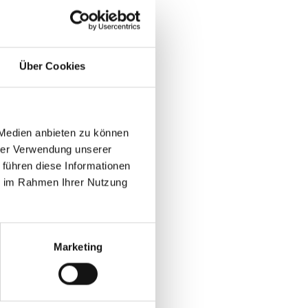
n beitragen.
rationen
s als
Über Cookies
änderungen müssen
r Windbacher.
 kann nur mithilfe
rise und mit Blick
 Medien anbieten zu können
ifizierten
hrer Verwendung unserer
 führen diese Informationen
ie im Rahmen Ihrer Nutzung
gprogramms.
ernehmensweit
n.
Marketing
ür die
nd
Media Plattformen
Websites und Apps