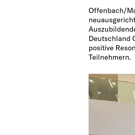
Offenbach/Mai
neuausgerich
Auszubildende
Deutschland G
positive Reso
Teilnehmern.