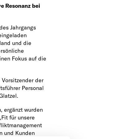
ve Resonanz bei
 des Jahrgangs
eingeladen
land und die
rsönliche
inen Fokus auf die
 Vorsitzender der
sführer Personal
latzel.
, ergänzt wurden
Fit für unsere
nfliktmanagement
en und Kunden