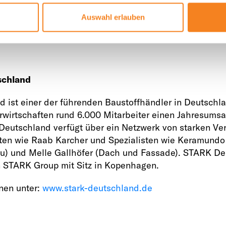
 und Co. Und diese zeigt bereits erste Erfolge: Die Anz
Auswahl erlauben
werbungen für 2024 ist im Vergleich zum Vorjahr um 2
schland
 ist einer der führenden Baustoffhändler in Deutschla
wirtschaften rund 6.000 Mitarbeiter einen Jahresumsa
Deutschland verfügt über ein Netzwerk von starken Ve
ten wie Raab Karcher und Spezialisten wie Keramundo 
u) und Melle Gallhöfer (Dach und Fassade). STARK Deu
n STARK Group mit Sitz in Kopenhagen.
nen unter:
www.stark-deutschland.de