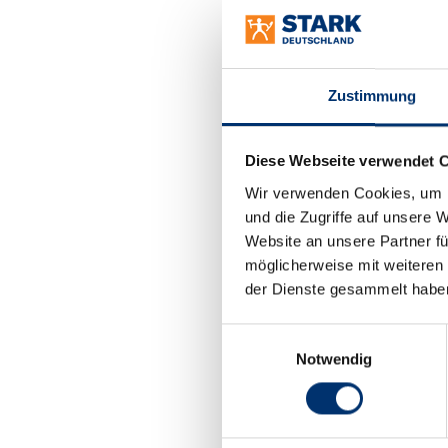
helfen, sondern a
„Bei uns arbeiten
zusammen. Hinzu k
Zustimmung
Unternehmen und s
wir auch in unser
„Unser Ziel ist es
Diese Webseite verwendet 
der heutigen Auszu
Wir verwenden Cookies, um I
auf den vorherrsch
und die Zugriffe auf unsere 
Nachwuchs unerläs
Website an unsere Partner fü
möglicherweise mit weiteren
Die Willkommenswo
der Dienste gesammelt habe
Hintergrund sind 
gelten und für ein
Einwilligungsauswahl
Notwendig
Seit Mai 2024 fäh
Rekrutierung von A
Außenhandelsmanag
wie Instagram, Ti