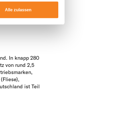
ahl der
Alle zulassen
5 Prozent
nd. In knapp 280
tz von rund 2,5
rtriebsmarken,
(Fliese),
tschland ist Teil