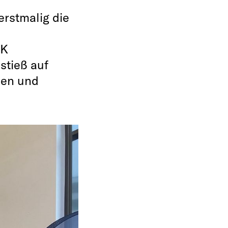
rstmalig die
RK
stieß auf
nen und