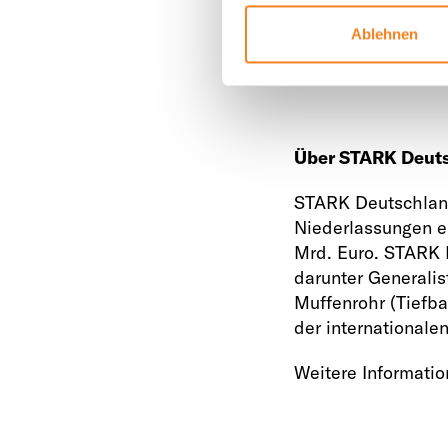
wie Google, Kicker
Ablehnen
Auszubildenden-Be
gestiegen.
Über STARK Deut
STARK Deutschland
Niederlassungen er
Mrd. Euro. STARK 
darunter Generalis
Muffenrohr (Tiefba
der internationale
Weitere Informatio