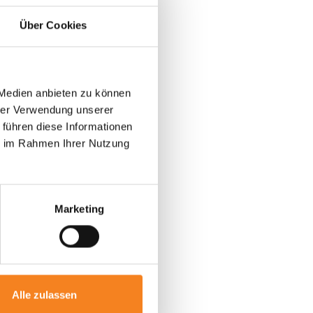
enbau ihrer
Über Cookies
g. Christopher
uhrmann (23) ist
 Medien anbieten zu können
hrer Verwendung unserer
en eine
 führen diese Informationen
ir richtig gut“,
ie im Rahmen Ihrer Nutzung
Raab Karcher in
ngen unterwegs.
amwork zum
Marketing
 lernt wahnsinnig
ustoffhandel an
Alle zulassen
 26-Jährige, der