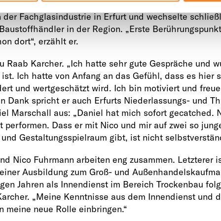
s Kaufmann für Groß- und Außenhandel absolvierte, gi
in der Fachglasindustrie in Erfurt und wechselte schließ
Baustoffhändler in der Region. „Erste Berührungspunk
n dort“, erzählt er.
u Raab Karcher. „Ich hatte sehr gute Gespräche und w
t ist. Ich hatte von Anfang an das Gefühl, dass es hier
ert und wertgeschätzt wird. Ich bin motiviert und freue
n Dank spricht er auch Erfurts Niederlassungs- und T
iel Marschall aus: „Daniel hat mich sofort gecatched. 
performen. Dass er mit Nico und mir auf zwei so jung
und Gestaltungsspielraum gibt, ist nicht selbstverstän
nd Nico Fuhrmann arbeiten eng zusammen. Letzterer ist
 einer Ausbildung zum Groß- und Außenhandelskaufma
igen Jahren als Innendienst im Bereich Trockenbau folg
archer. „Meine Kenntnisse aus dem Innendienst und 
in meine neue Rolle einbringen.“