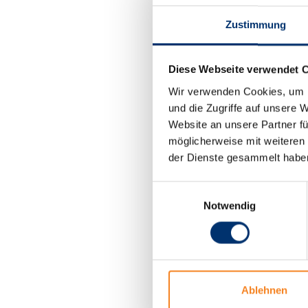
und sorgen dafür, 
Zustimmung
Projekte versorgt
Das Besondere: Be
Diese Webseite verwendet 
Blau (26) startete
Wir verwenden Cookies, um I
seit April dieses J
und die Zugriffe auf unsere 
„Wir sind ein jung
Website an unsere Partner fü
unglaublich gute u
möglicherweise mit weiteren
ergänzt er. Ihren 
der Dienste gesammelt habe
der Erfurter Niede
Einwilligungsauswahl
Frischer Wind 
Notwendig
Erfolg
„Die Arbeit im Auß
viele Menschen un
Ablehnen
sich und der Trock