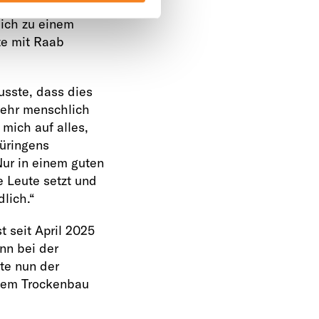
ng seine ersten
lich zu einem
te mit Raab
usste, dass dies
 sehr menschlich
 mich auf alles,
hüringens
Nur in einem guten
e Leute setzt und
dlich.“
 seit April 2025
nn bei der
te nun der
dem Trockenbau