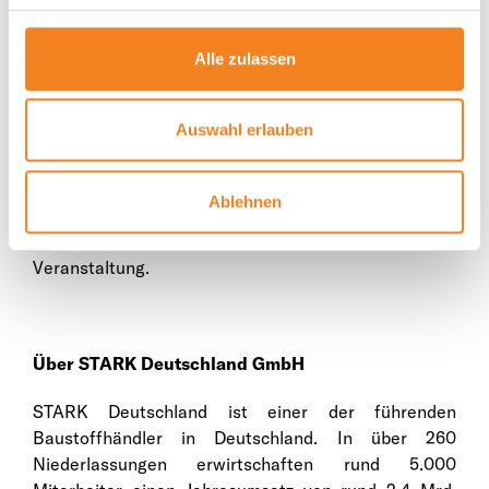
entstanden zahlreiche Gespräche, begleitet von
großem Interesse an Produktneuheiten und
Alle zulassen
innovativen Lösungen.
„Für uns war das Fest ein schöner Anlass, den
Auswahl erlauben
Abschluss unseres Umzugs von Verkauf und Lager in
die Wikingerstraße zu feiern“, sagt Wiede. Sein
besonderer Dank gelte dem eigenen Team sowie den
Ablehnen
Kolleginnen und Kollegen von Raab Karcher für die
Planung und erfolgreiche Umsetzung der
Veranstaltung.
Über STARK Deutschland GmbH
STARK Deutschland ist einer der führenden
Baustoffhändler in Deutschland. In über 260
Niederlassungen erwirtschaften rund 5.000