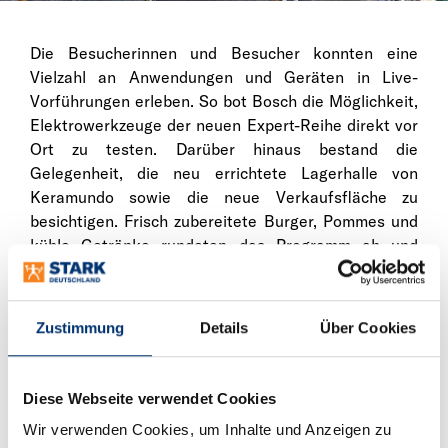
Die Besucherinnen und Besucher konnten eine
Vielzahl an Anwendungen und Geräten in Live-
Vorführungen erleben. So bot Bosch die Möglichkeit,
Elektrowerkzeuge der neuen Expert-Reihe direkt vor
Ort zu testen. Darüber hinaus bestand die
Gelegenheit, die neu errichtete Lagerhalle von
Keramundo sowie die neue Verkaufsfläche zu
besichtigen. Frisch zubereitete Burger, Pommes und
kühle Getränke rundeten das Programm ab und
sorgten bei bestem Wetter für eine angenehme,
gemeinschaftliche Atmosphäre.
Zustimmung
Details
Über Cookies
Bei Keramundo-Niederlassungsleiter Timo Wiede
hinterließ das Hoffest einen durchweg positiven
Eindruck: „Es war eine rundum gelungene
Diese Webseite verwendet Cookies
Veranstaltung. Nach der intensiven Zeit des Umzugs
Wir verwenden Cookies, um Inhalte und Anzeigen zu
in den vergangenen Monaten ist es schön zu sehen,