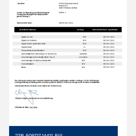
23B-509717-14411-BIII